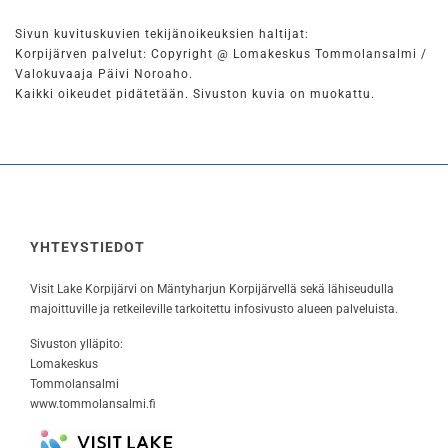
Sivun kuvituskuvien tekijänoikeuksien haltijat:
Korpijärven palvelut: Copyright @ Lomakeskus Tommolansalmi /
Valokuvaaja Päivi Noroaho.
Kaikki oikeudet pidätetään. Sivuston kuvia on muokattu.
YHTEYSTIEDOT
Visit Lake Korpijärvi on Mäntyharjun Korpijärvellä sekä lähiseudulla
majoittuville ja retkeileville tarkoitettu infosivusto alueen palveluista.
Sivuston ylläpito:
Lomakeskus
Tommolansalmi
www.tommolansalmi.fi