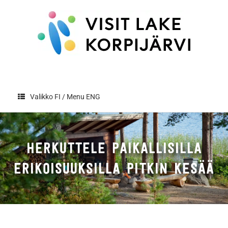
Skip
to
content
Valikko FI / Menu ENG
HERKUTTELE PAIKALLISILLA
ERIKOISUUKSILLA PITKIN KESÄÄ