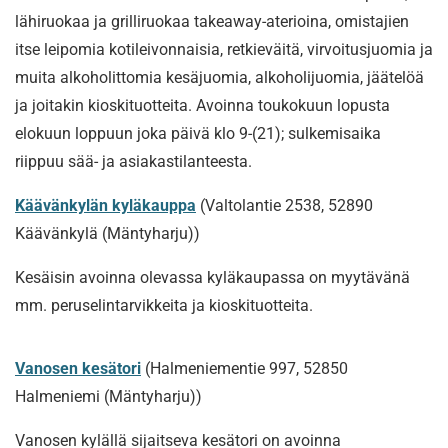
lähiruokaa ja grilliruokaa takeaway-aterioina, omistajien
itse leipomia kotileivonnaisia, retkieväitä, virvoitusjuomia ja
muita alkoholittomia kesäjuomia, alkoholijuomia, jäätelöä
ja joitakin kioskituotteita. Avoinna toukokuun lopusta
elokuun loppuun joka päivä klo 9-(21); sulkemisaika
riippuu sää- ja asiakastilanteesta.
Käävänkylän kyläkauppa
(Valtolantie 2538,
52890
Käävänkylä
(Mäntyharju))
Kesäisin avoinna olevassa kyläkaupassa on myytävänä
mm. peruselintarvikkeita ja kioskituotteita.
Vanosen kesätori
(Halmeniementie 997, 52850
Halmeniemi (Mäntyharju))
Vanosen kylällä sijaitseva kesätori on avoinna