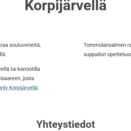
Korpijärvellä
raa soutuveneitä,
Tommolansalmen ran
lä.
suppailun opetteluu
lä tai kanootilla
isaareen, josta
eily Korpijärvellä
.
Yhteystiedot