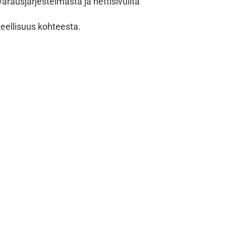
arausjärjestelmästä ja nettisivuilta
keellisuus kohteesta.