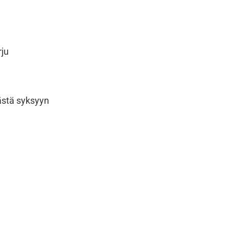
ju
ästä syksyyn