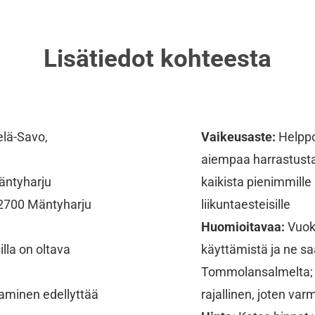
Lisätiedot kohteesta
lä-Savo,
Vaikeusaste:
Helppo 
aiempaa harrastustau
äntyharju
kaikista pienimmille 
2700 Mäntyharju
liikuntaesteisille
Huomioitavaa:
Vuokr
illa on oltava
käyttämistä ja ne sa
Tommolansalmelta; n
aaminen edellyttää
rajallinen, joten va