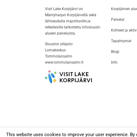
Visit Lake Korpijärvi on
Korpijärven alu
Mäntyharjun Korpijärvellä sekä
Palvelut
lähiseudulla majoittuville ja
retkeileville tarkoitettu infosivusto
Kohteet ja aktivi
alueen palveluista.
Tapahtumat
Sivuston ylläpito:
Lomakeskus
Blogi
Tommolansalmi
www.tommolansalmi.fi
Info
Siv
This website uses cookies to improve your user experience. By c