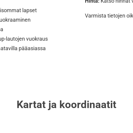
Hinta:
Katso hinnat v
ä isommat lapset
Varmista tietojen oi
 vuokraaminen
oa
up-lautojen vuokraus
atavilla pääasiassa
Kartat ja koordinaatit