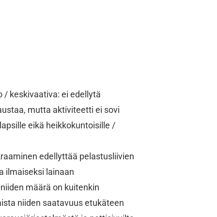
/ keskivaativa: ei edellytä
staa, mutta aktiviteetti ei sovi
lapsille eikä heikkokuntoisille /
aaminen edellyttää pelastusliivien
a ilmaiseksi lainaan
iiden määrä on kuitenkin
rmista niiden saatavuus etukäteen