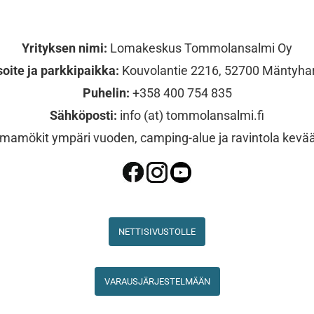
Yrityksen nimi:
Lomakeskus Tommolansalmi Oy
oite ja parkkipaikka:
Kouvolantie 2216, 52700 Mäntyhar
Puhelin:
+358 400 754 835
Sähköposti:
info (at) tommolansalmi.fi
mamökit ympäri vuoden, camping-alue ja ravintola kevä
NETTISIVUSTOLLE
VARAUSJÄRJESTELMÄÄN