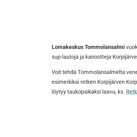
Lomakeskus Tommolansalmi
vuok
sup-lautoja ja kanootteja Korpijärvel
Voit tehdä Tommolansalmelta veneel
esimerkiksi retken Korpijärven Korp
löytyy taukopaikaksi laavu, ks.
Retk