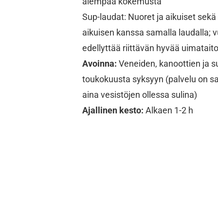
aiempaa kokemusta
Sup-laudat: Nuoret ja aikuiset sek
aikuisen kanssa samalla laudalla;
edellyttää riittävän hyvää uimatait
Avoinna:
Veneiden, kanoottien ja s
toukokuusta syksyyn (palvelu on sa
aina vesistöjen ollessa sulina)
Ajallinen kesto:
Alkaen 1-2 h