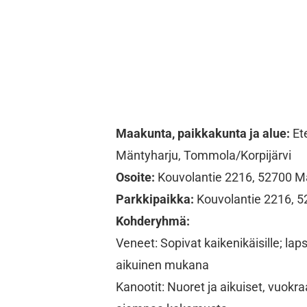
Maakunta, paikkakunta ja alue:
Ete
Mäntyharju, Tommola/Korpijärvi
Osoite:
Kouvolantie 2216, 52700 M
Parkkipaikka:
Kouvolantie 2216, 5
Kohderyhmä:
Veneet: Sopivat kaikenikäisille; laps
aikuinen mukana
Kanootit: Nuoret ja aikuiset, vuokr