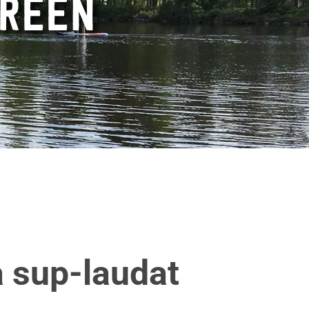
AREEN
a sup-laudat