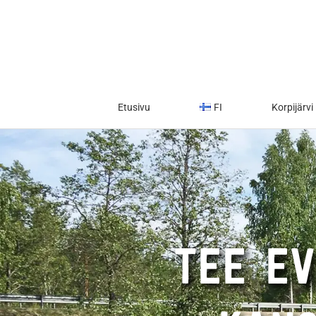
Skip
to
content
Etusivu
FI
Korpijärvi
TEE EV