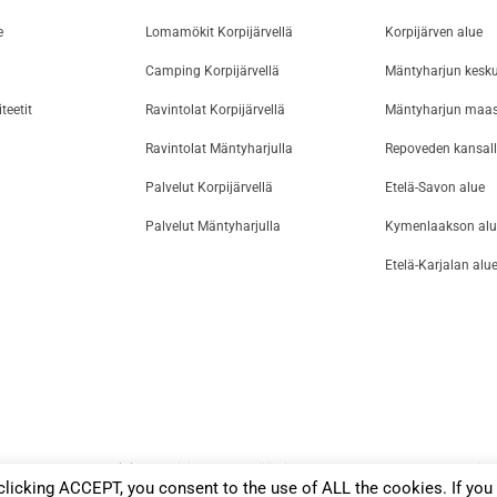
e
Lomamökit Korpijärvellä
Korpijärven alue
Camping Korpijärvellä
Mäntyharjun kesk
teetit
Ravintolat Korpijärvellä
Mäntyharjun maa
Ravintolat Mäntyharjulla
Repoveden kansall
Palvelut Korpijärvellä
Etelä-Savon alue
Palvelut Mäntyharjulla
Kymenlaakson alu
Etelä-Karjalan alu
uston toteutus:
Luminia Oy
| Visit Lake Korpijärvi © Lomakeskus Tommolansalmi 2
licking ACCEPT, you consent to the use of ALL the cookies. If you 