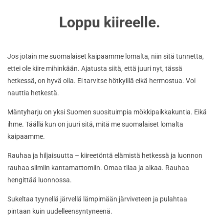
Loppu kiireelle.
Jos jotain me suomalaiset kaipaamme lomalta, niin sitä tunnetta,
ettei ole kiire mihinkään. Ajatusta siitä, että juuri nyt, tässä
hetkessä, on hyvä olla. Ei tarvitse hötkyillä eikä hermostua. Voi
nauttia hetkestä.
Mäntyharju on yksi Suomen suosituimpia mökkipaikkakuntia. Eikä
ihme. Täällä kun on juuri sitä, mitä me suomalaiset lomalta
kaipaamme.
Rauhaa ja hiljaisuutta – kiireetöntä elämistä hetkessä ja luonnon
rauhaa silmiin kantamattomiin. Omaa tilaa ja aikaa. Rauhaa
hengittää luonnossa.
Sukeltaa tyynellä järvellä lämpimään järviveteen ja pulahtaa
pintaan kuin uudelleensyntyneenä.