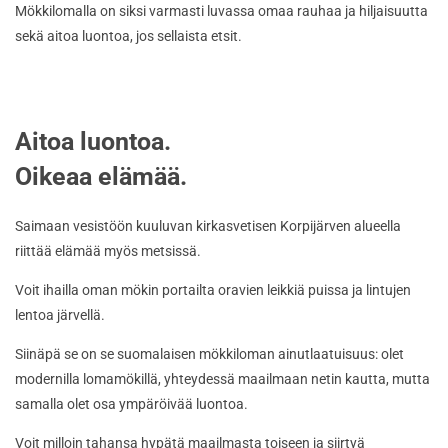
Mökkilomalla on siksi varmasti luvassa omaa rauhaa ja hiljaisuutta
sekä aitoa luontoa, jos sellaista etsit.
Aitoa luontoa.
Oikeaa elämää.
Saimaan vesistöön kuuluvan kirkasvetisen Korpijärven alueella
riittää elämää myös metsissä.
Voit ihailla oman mökin portailta oravien leikkiä puissa ja lintujen
lentoa järvellä.
Siinäpä se on se suomalaisen mökkiloman ainutlaatuisuus: olet
modernilla lomamökillä, yhteydessä maailmaan netin kautta, mutta
samalla olet osa ympäröivää luontoa.
Voit milloin tahansa hypätä maailmasta toiseen ja siirtyä