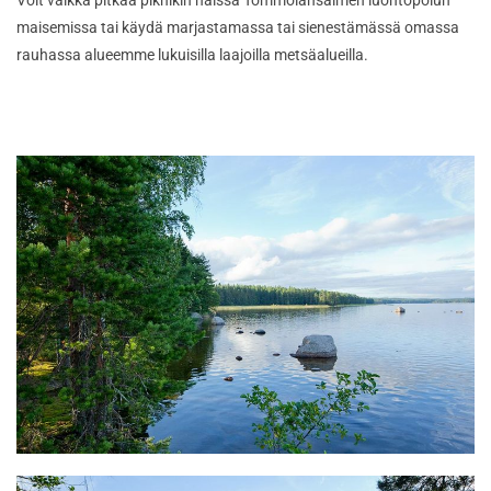
Voit vaikka pitkää piknikin näissä Tommolansalmen luontopolun
maisemissa tai käydä marjastamassa tai sienestämässä omassa
rauhassa alueemme lukuisilla laajoilla metsäalueilla.