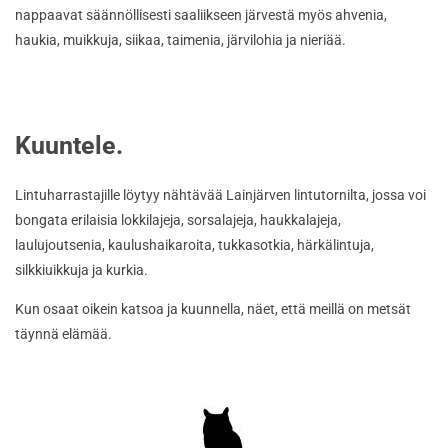
nappaavat säännöllisesti saaliikseen järvestä myös ahvenia,
haukia, muikkuja, siikaa, taimenia, järvilohia ja nieriää.
Kuuntele.
Lintuharrastajille löytyy nähtävää Lainjärven lintutornilta, jossa voi
bongata erilaisia lokkilajeja, sorsalajeja, haukkalajeja,
laulujoutsenia, kaulushaikaroita, tukkasotkia, härkälintuja,
silkkiuikkuja ja kurkia.
Kun osaat oikein katsoa ja kuunnella, näet, että meillä on metsät
täynnä elämää.