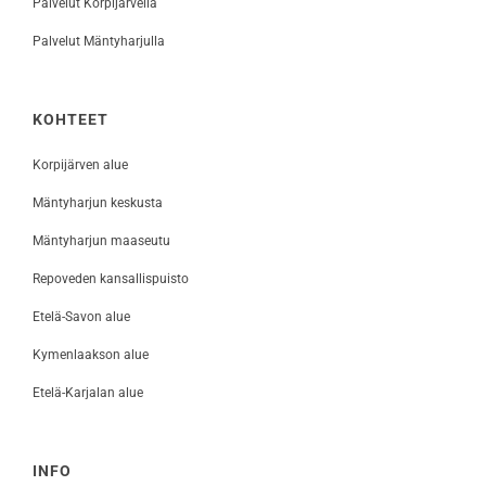
Palvelut Korpijärvellä
Palvelut Mäntyharjulla
KOHTEET
Korpijärven alue
Mäntyharjun keskusta
Mäntyharjun maaseutu
Repoveden kansallispuisto
Etelä-Savon alue
Kymenlaakson alue
Etelä-Karjalan alue
INFO